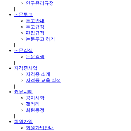
연구윤리규정
|
논문투고
투고안내
투고규정
편집규정
논문투고 하기
|
논문검색
논문검색
|
자격증사업
자격증 소개
자격증 교육 실적
|
커뮤니티
공지사항
갤러리
회원동정
|
회원가입
회원가입안내