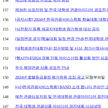
제12대 학회장 손삼호 박사 취임
158
제36차 심포지엄 및 전국 대학생 관광아이디어 공모전
157
[공지사항] 2024년 한국관광서비스학회 학술대회 대학
156
[사전참가 등록 재공지]대학생 참가학생 대상 공지
155
[일정변경 공지]학술대회 일정 변경 안내(전국대학생 
154
[대학생경진대회안내] 접수방법 및 시상, 참가신청서(서
153
[행사안내]2024 경북 안동 마이스산업 활성화 방안 심
152
우수 해양관광 상품 공모전 안내
151
2024년 호텔등급결정 평가위원 모집 공고
150
[(사)한국관광서비스학회] BAND 소개 합니다 온라인
149
예천 관광심포지엄 및 전국대학생 관광아이디어 경진
148
전국 대학생 관광상품 아이디어 경진대회 시상내역
147