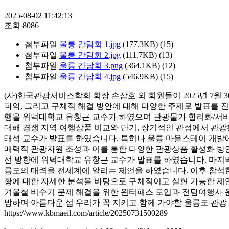
2025-08-02 11:42:13
조회
8086
첨부파일
울릉 간담회 1.jpg
(177.3KB)
(15)
첨부파일
울릉 간담회 2.jpg
(111.7KB)
(13)
첨부파일
울릉 간담회 3.png
(364.1KB)
(12)
첨부파일
울릉 간담회 4.jpg
(546.9KB)
(15)
(사)한국관광서비스학회 회장 손삼호 외 회원들이 2025년 7월
파악, 그리고 구체적 해결 방안에 대해 다양한 주제로 발표를 진행
행을 위덕대학교 유창근 교수가 하였으며 관광물가 합리화/서비
대해 경쟁 지역 여행상품 비교와 단기, 장기적인 관점에서 관
태석 교수가 발표를 하였습니다. 특히나 울릉 마을스테이 개발
매력적 관광자원 조성과 이를 통한 다양한 관광상품 활성화 방
선 방향에 위덕대학교 유창근 교수가 발표를 하였습니다. 마지
릉도의 매력을 전세계에 알리는 제언을 하였습니다. 이후 참석한
황에 대한 자세한 분석을 바탕으로 구체적이고 실현 가능한 제
겨울철 비수기 문제 해결을 위한 윈터패스 도입과 전담여행사 운
방하며 아름다운 섬 우리가 꼭 지키고 함께 가야할 울릉도 관광
https://www.kbmaeil.com/article/20250731500289