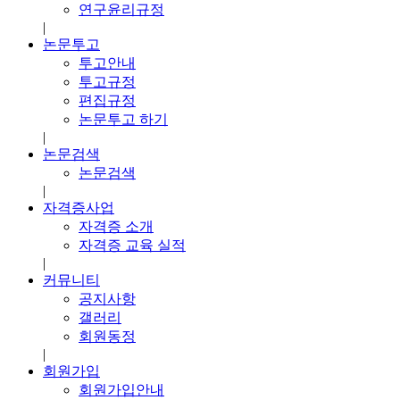
연구윤리규정
|
논문투고
투고안내
투고규정
편집규정
논문투고 하기
|
논문검색
논문검색
|
자격증사업
자격증 소개
자격증 교육 실적
|
커뮤니티
공지사항
갤러리
회원동정
|
회원가입
회원가입안내