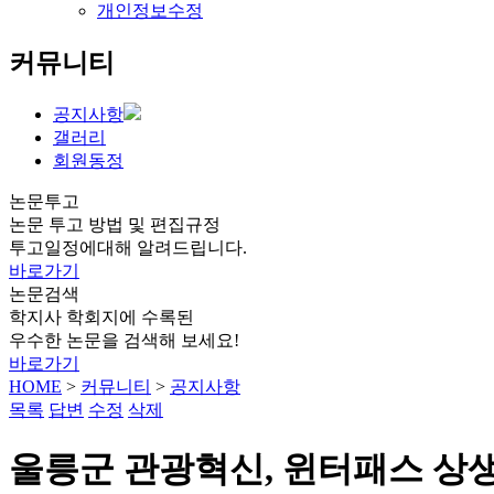
개인정보수정
커뮤니티
공지사항
갤러리
회원동정
논문투고
논문 투고 방법 및 편집규정
투고일정에대해 알려드립니다.
바로가기
논문검색
학지사 학회지에 수록된
우수한 논문을 검색해 보세요!
바로가기
HOME
>
커뮤니티
>
공지사항
목록
답변
수정
삭제
울릉군 관광혁신, 윈터패스 상생