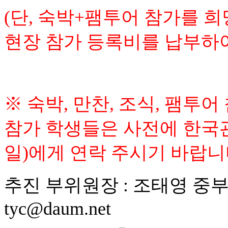
(
단
,
숙박
+
팸투어 참가를 희
현장 참가 등록비를 납부하
※
숙박
,
만찬
,
조식
,
팸투어 
참가 학생들은 사전에 한
일
)
에게 연락 주시기 바랍
추진 부위원장
:
조태영 중
tyc@daum.net